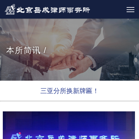
本所简讯 /
三亚分所换新牌匾！