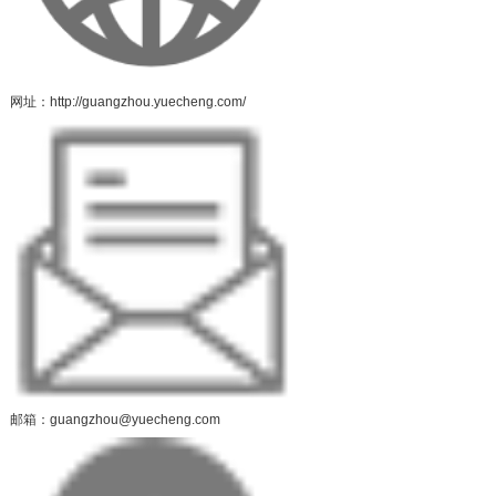
网址：http://guangzhou.yuecheng.com/
邮箱：guangzhou@yuecheng.com