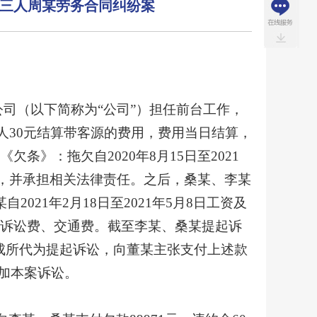
第三人周某劳务合同纠纷案
公司（以下简称为“公司”）担任前台工作，
人30元结算带客源的费用，费用当日结算，
欠条》：拖欠自2020年8月15日至2021
00元，并承担相关法律责任。之后，桑某、李某
2021年2月18日至2021年5月8日工资及
费、诉讼费、交通费。截至李某、桑某提起诉
岳成所代为提起诉讼，向董某主张支付上述款
参加本案诉讼。