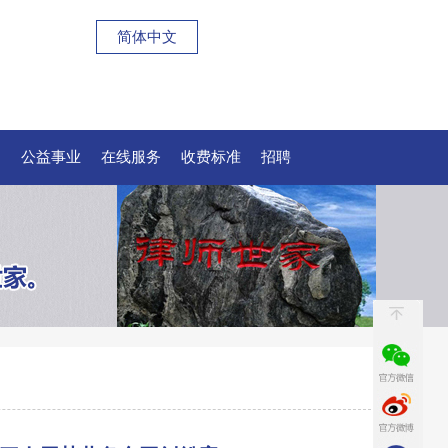
简体中文
例
公益事业
在线服务
收费标准
招聘