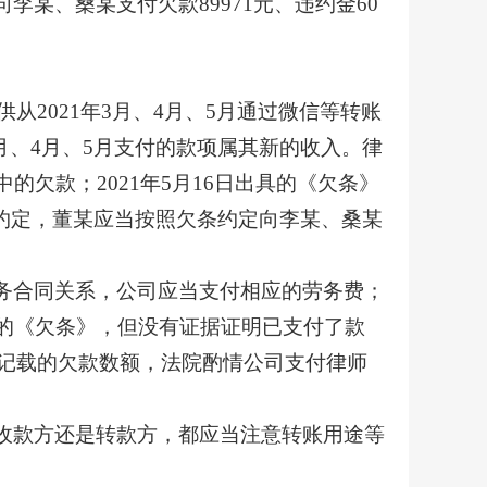
某、桑某支付欠款89971元、违约金60
从2021年3月、4月、5月通过微信等转账
3月、4月、5月支付的款项属其新的收入。律
欠款；2021年5月16日出具的《欠条》
双方约定，董某应当按照欠条约定向李某、桑某
务合同关系，公司应当支付相应的劳务费；
的《欠条》，但没有证据证明已支付了款
条记载的欠款数额，法院酌情公司支付律师
收款方还是转款方，都应当注意转账用途等