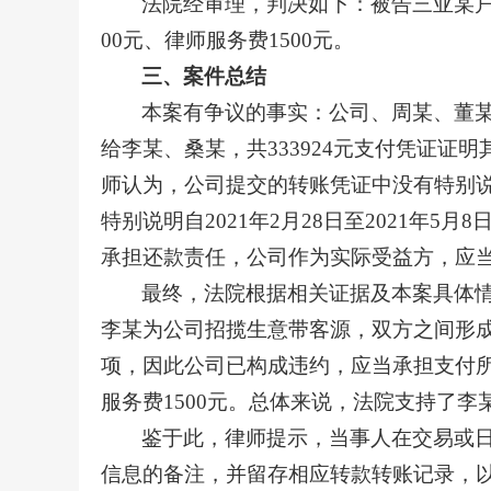
法院经审理，判决如下：被告三亚某户
00元、律师服务费1500元。
三、案件总结
本案有争议的事实：公司、周某、董某主
给李某、桑某，共333924元支付凭证证
师认为，公司提交的转账凭证中没有特别说
特别说明自2021年2月28日至2021
承担还款责任，公司作为实际受益方，应
最终，法院根据相关证据及本案具体
李某为公司招揽生意带客源，双方之间形
项，因此公司已构成违约，应当承担支付所
服务费1500元。总体来说，法院支持了李
鉴于此，律师提示，当事人在交易或
信息的备注，并留存相应转款转账记录，