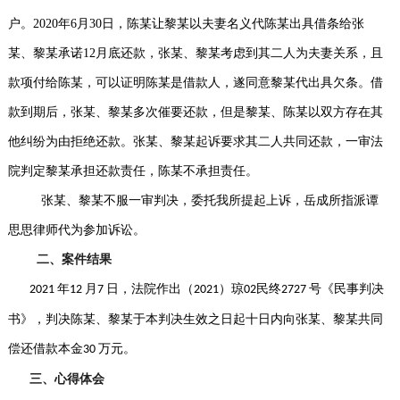
户。2020年6月30日，陈某让黎某以夫妻名义代陈某出具借条给张
某、黎某承诺12月底还款，张某、黎某考虑到其二人为夫妻关系，且
款项付给陈某，可以证明陈某是借款人，遂同意黎某代出具欠条。借
款到期后，张某、黎某多次催要还款，但是黎某、陈某以双方存在其
他纠纷为由拒绝还款。张某、黎某起诉要求其二人共同还款，一审法
院判定黎某承担还款责任，陈某不承担责任。
张某、黎某不服一审判决，委托我所提起上诉，岳成所指派谭
思思律师代为参加诉讼。
二、案件结果
年
月
日，法院作出（
）琼
民终
号《民事判决
2021
12
7
2021
02
2727
书》，判决陈某、黎某于本判决生效之日起十日内向张某、黎某共同
偿还借款本金
万元。
30
三、心得体会