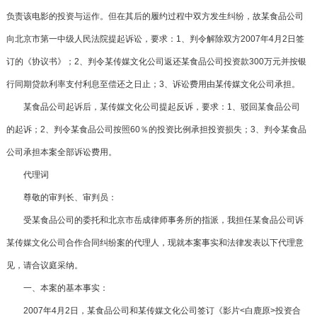
负责该电影的投资与运作。但在其后的履约过程中双方发生纠纷，故某食品公司
向北京市第一中级人民法院提起诉讼，要求：1、判令解除双方2007年4月2日签
订的《协议书》；2、判令某传媒文化公司返还某食品公司投资款300万元并按银
行同期贷款利率支付利息至偿还之日止；3、诉讼费用由某传媒文化公司承担。
某食品公司起诉后，某传媒文化公司提起反诉，要求：1、驳回某食品公司
的起诉；2、判令某食品公司按照60％的投资比例承担投资损失；3、判令某食品
公司承担本案全部诉讼费用。
代理词
尊敬的审判长、审判员：
受某食品公司的委托和
北京市岳成律师事务所
的指派，我担任某食品公司诉
某传媒文化公司合作合同纠纷案的代理人，现就本案事实和法律发表以下代理意
见，请合议庭采纳。
一、本案的基本事实：
2007年4月2日，某食品公司和某传媒文化公司签订《影片<白鹿原>投资合