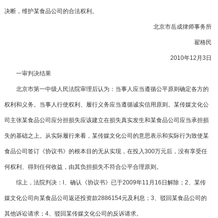
决断，维护某食品公司的合法权利。
北京市岳成律师事务所
翟格民
2010年12月3日
一审判决结果
北京市第一中级人民法院审理后认为：当事人应当遵循公平原则确定各方的
权利和义务。当事人行使权利、履行义务应当遵循诚实信用原则。某传媒文化公
司主张某食品公司应分担损失应该建立在损失真实发生和某食品公司应当承担损
失的基础之上。从实际履行来看，某传媒文化公司的意思表示和实际行为致使某
食品公司签订《协议书》的根本目的无从实现，在投入300万元后，没有享受任
何权利、得到任何收益，由其负担损失不符合公平合理原则。
综上，法院判决：l、确认《协议书》已于2009年11月16日解除；2、某传
媒文化公司向某食品公司返还投资款2886154元及利息；3、驳回某食品公司的
其他诉讼请求；4、驳回某传媒文化公司的反诉请求。