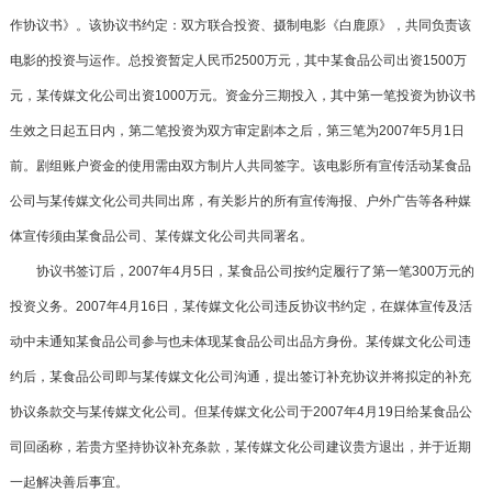
作协议书》。该协议书约定：双方联合投资、摄制电影《白鹿原》，共同负责该
电影的投资与运作。总投资暂定人民币2500万元，其中某食品公司出资1500万
元，某传媒文化公司出资1000万元。资金分三期投入，其中第一笔投资为协议书
生效之日起五日内，第二笔投资为双方审定剧本之后，第三笔为2007年5月1日
前。剧组账户资金的使用需由双方制片人共同签字。该电影所有宣传活动某食品
公司与某传媒文化公司共同出席，有关影片的所有宣传海报、户外广告等各种媒
体宣传须由某食品公司、某传媒文化公司共同署名。
协议书签订后，2007年4月5日，某食品公司按约定履行了第一笔300万元的
投资义务。2007年4月16日，某传媒文化公司违反协议书约定，在媒体宣传及活
动中未通知某食品公司参与也未体现某食品公司出品方身份。某传媒文化公司违
约后，某食品公司即与某传媒文化公司沟通，提出签订补充协议并将拟定的补充
协议条款交与某传媒文化公司。但某传媒文化公司于2007年4月19日给某食品公
司回函称，若贵方坚持协议补充条款，某传媒文化公司建议贵方退出，并于近期
一起解决善后事宜。