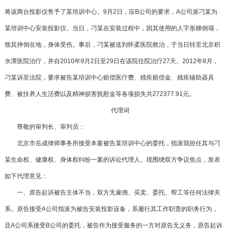
将该两台投影仪售予了某培训中心。9月2日，应B公司的要求，A公司派刁某为
某培训中心安装投影仪。当日，刁某在安装过程中，因其使用的人字形梯倒塌，
致其摔倒在地，身体受伤。事后，刁某被送到怀柔医院救治，于当日转至北京积
水潭医院治疗，并自2010年9月2日至29日在该院住院治疗27天。2012年8月，
刁某诉至法院，要求被告某培训中心赔偿医疗费、残疾赔偿金、残疾辅助器具
费、被扶养人生活费以及精神损害抚慰金等各项损失共272377.91元。
代理词
尊敬的审判长、审判员：
北京市岳成律师事务所
接受本案被告某培训中心的委托，指派我担任其与刁
某生命权、健康权、身体权纠纷一案的诉讼代理人。现围绕双方争议焦点，发表
如下代理意见：
一、原告起诉被告主体不当，双方无雇佣、买卖、委托、帮工等任何法律关
系。原告接受A公司指派为被告安装投影设备，系履行其工作职责的职务行为，
且A公司系接受B公司的委托，被告作为接受服务的一方对原告无义务，原告起诉