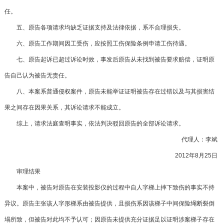
任。
五、原告各项请求均缺乏证据支持及法律依据，系不合理损失。
六、原告工作期间因工受伤，应按照工伤保险条例申请工伤待遇。
七、原告起诉已超过诉讼时效，事发后原告从未找到被告要求赔偿，证明原
告自己认为被告无责任。
八、本案系普通侵权案件，原告未能举证证明被告存在过错以及与其损害结
果之间存在因果关系，其诉讼请求不能成立。
综上，请求法庭查明事实，依法判决驳回原告的全部诉讼请求。
代理人：李斌
2012年8月25日
审理结果
本案中，被告对原告在安装投影仪的过程中自人字梯上摔下致伤的事实不持
异议。原告主张该人字形梯系由被告提供，且损伤系因该梯子中间保险绳断裂倒
塌所致，但被告对此均不予认可；因原告未提供充分证据足以证明涉案梯子存在