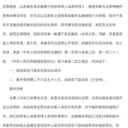
安装隐患，以及被告系涉案梯子的的所有人或者管理人，致使本案无法查明物件
致害的事实存在，亦无法认定原告之损害系由被告实施侵权行为所致。故对于原
告主张被告赔偿相关损失的诉讼请求，因无事实和法律依据，本院无法支持。
另，按照交易惯例，投影仪安装一般属于售后服务（合同义务）范畴，其直接受
益人系经营者。基于此，本案亦无法适用公平原则，由被告作出适当补偿。综上
所述，依据《中华人民共和国民法通则》第一百零六条第三款、第一百三十二
条、《中华人民共和国侵权责任法》第六条第二款之规定，判决如下：
一、驳回原告刁某的全部诉讼请求。
二、案件受理费二千六百九十三元，由原告刁某负担（已交纳）。
案件评析
当事人对自己的事实主张，有责任提供证据加以证明；没有证据或者证据不
足以证明的，由负有举证责任的当事人承担不利后果。对于物件致害的侵权行
为，由它的所有人或者管理人承担民事责任，但能够证明自己没有过错的除外。
本案争议的焦点是被告某培训中心是否应对原告刁某的损害承担侵权责任。对