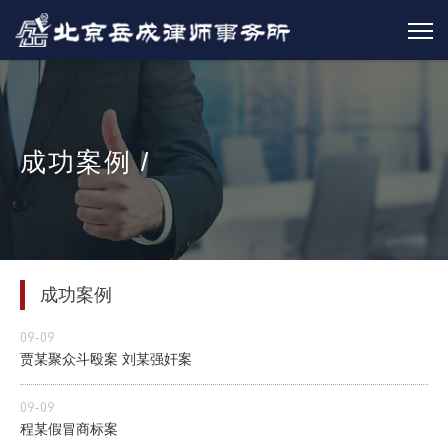
成功案例 /
成功案例
09-09
贾某聚众斗殴案 刘某强奸案
09-09
程某假冒商标案